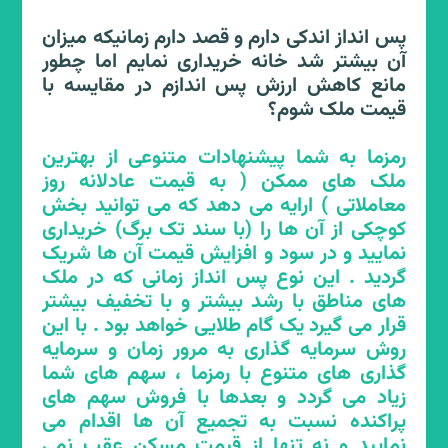
کنترل تورم مسکن
پس انداز اندکی دارم و قصد دارم زمانیکه میزان
آن بیشتر شد خانه خریداری نمایم اما چطور
مانع کاهش ارزش پس اندازم در مقایسه با
قیمت ملک شوم؟
رمزما چطور تورم مسکن را کنترل می نماید؟
رمزما به شما پیشنهادات متنوعی از بهترین
سامانه ی رمزما خانه هایی را پیدا می نماید که
ملک های ممکن ( به قیمت عادلانه روز
کمتر دچار تورم گردیده اند و شرط قرار گیری
معاملاتی ) ارایه می دهد که می توانید بخش
مجدد آن ها توسط خریداران در سامانه این
کوچکی از آن ها را (با سند تک برگ) خریداری
است که قیمت فروش مجدد از تورم اعلامی
نمایید و در سود و افزایش قیمت آن ها شریک
بانک مرکزی در حوزه مسکن بیشتر نباشد.
گردید . این نوع پس انداز زمانی که در ملک
بنابراین هر ملکی که از طریق رمزما خریداری
های مناطق با رشد بیشتر و با تخفیف بیشتر
می گردد قطعا برای اولین معامله زیر قیمت
قرار می گیرد یک گام طلایی خواهد بود . با این
منطقه بوده و در معامله های بعدی هم زیر
روش سرمایه گذاری به مرور زمان و سرمایه
خط تورم خواهد بود. این ساز و کار که برای
گذاری های متنوع با رمزما ، سهم های شما
اولین بار توسط سامانه رمزما معرفی گردیده به
زیاد می گردد و بعدها با فروش سهم های
معنای حداکثر تلاش مداوم در کنترل تورم در
پراکنده نسبت به تجمیع آن ها اقدام می
حوزه مسکن است.
نمایید و نه تنها از قیمت مسکن عقب نمی