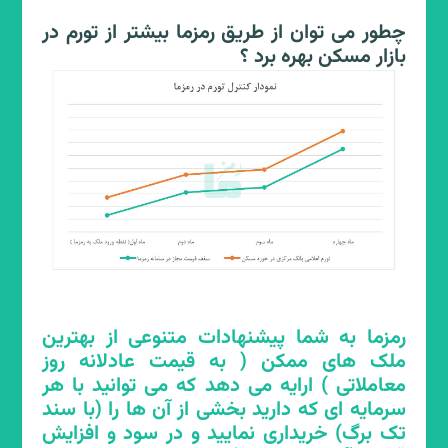
صورت نیاز ضروری فروشنده ای به فروش،
چطور می توان از طریق رمزما بیشتر از تورم در
عرصه برای دلالان سوداگر باز می گردد و با
بازار مسکن بهره برد ؟
پیشنهاد های بسیار غیر عادلانه ای ملک
فروشنده ی مجبور به فروش را تصاحب می
نمایند. رمزما در این زمان ها دست یاری به
سمت فروشندگان مجبور به فروش دراز می
نماید و با تجمیع نقدینگی های خرد، نقدینگی
های درشت ایجاد می نماید و با قیمتی عادلانه
این ملک ها را در گلچین رمزما قرار داده و به
خریداران خود می سپارد. این ساز و کار سامانه
رمزما نه تنها دست دلالان سوداگر را از بازار
مسکن کوتاه می نماید بلکه به حمایت از
فروشندگان مجبور به فروش نیز می پردازد و
منجر به سلامت بازار مسکن می گردد.
رمزما به شما پیشنهادات متنوعی از بهترین
ملک های ممکن ( به قیمت عادلانه روز
معاملاتی ) ارایه می دهد که می توانید با هر
سرمایه ای که دارید بخشی از آن ها را (با سند
تک برگ) خریداری نمایید و در سود و افزایش