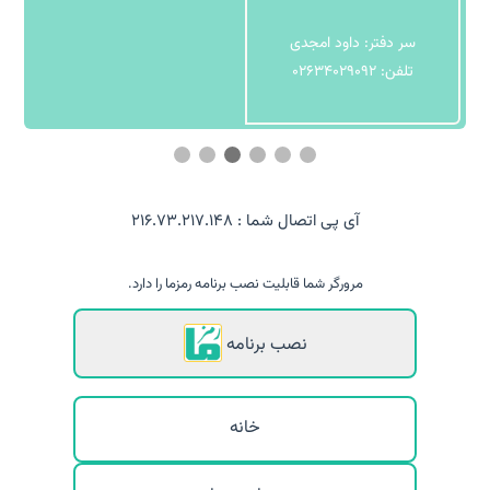
سر دفتر: داود امجدی
تلفن: 02634029092
آی پی اتصال شما : 216.73.217.148
مرورگر شما قابلیت نصب برنامه رمزما را دارد.
نصب برنامه
خانه