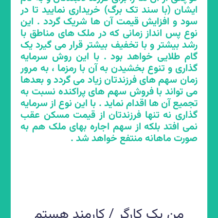
ایشان (با سند تک برگ) خریداری نمایید تا در
رمزما چطور خانه های خالی را به چرخه بازار
سود و افزایش قیمت آن ها شریک گردد . این
اجاره می آورد و سبب کاهش اجاره بها می
نوع پس انداز زمانی که در ملک های مناطق با
گردد؟
رشد بیشتر و با تخفیف بیشتر قرار می گیرد یک
گام طلایی خواهد بود . با این روش سرمایه
هر خانه خالی که در گلچین رمزما قرار می گیرد
گذاری و تنوع بخشیدن به آن با رمزما ، به مرور
و خریداران سهم های آن را خریداری می نمایند
زمان سهم های فرزندتان زیاد می گردد و بعدها
در کمتر از یک ماه به صورت مزایده به اجاره
می تواند با فروش سهم های پراکنده نسبت به
خواهد رفت و دیگر خالی نخواهد ماند و به
تجمیع آن ها اقدام نماید . با این نوع از سرمایه
نسبت مشارکت، سهم اجاره ماهانه به حساب
گذاری نه تنها فرزندتان از قیمت مسکن عقب
خریداران واریز می گردد. این ساز و کار رمزما
نمی افتد بلکه از سهم اجاره بهای ملک هم به
بدون هیچ استثنایی تمام خانه های خالی
صورت ماهانه منتفع خواهد شد .
عبوری از سامانه را به بازار اجاره می آورد و از
طریق افزایش عرضه، کاهش اجاره بها را در پی
خواهد داشت.
من یک کارگر / کارمند هستم