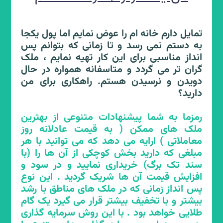
توزیع عادلانه ثروت
تمایل دارم خانه ام را عوض نمایم اما پول یکجا
به دستم نمی رسد و تا زمانی که بتوانم پس
انداز مناسبی برای این کار تهیه نمایم ، ملک
رمزما چطور می تواند ثروت را به طور عادلانه
گران تر می گردد و متاسفانه همواره در حال
درجامعه توزیع نماید؟ اقشار ضعیف جامعه و
دویدن و نرسیدن هستم. راهکاری برای من
سرمایه گذاران خرد در رمزما چه جایگاهی
دارید؟
دارند؟
رمزما به شما پیشنهادات متنوعی از بهترین
رمزما فرصت سرمایه گذاری برابر برای همه ی
ملک های ممکن ( به قیمت عادلانه روز
اقشار جامعه ( به ویژه اقشار ضعیف و سرمایه
معاملاتی ) ارایه می دهد که می توانید با هر
گذاران خرد) با هر توان مالی را با اعتبار سند
مبلغی که دارید بخش کوچکی از آن ها را (با
تک برگ سازمان ثبت اسناد و املاک کشور
سند تک برگ) خریداری نمایید و در سود و
فراهم کرده است. فرصت برابر سرمایه گذاری
افزایش قیمت آن ها شریک گردید . این نوع
یکی از مولفه های اصلی توزیع عادلانه ثروت در
پس انداز زمانی که در ملک های مناطق با رشد
جامعه است.
بیشتر و با تخفیف بیشتر قرار می گیرد یک گام
ابزار قدرتمند دیگر رمزما برای توزیع عادلانه
طلایی خواهد بود . با این روش سرمایه گذاری
ثروت، کاهش تورم مسکن و تورم عمومی است.