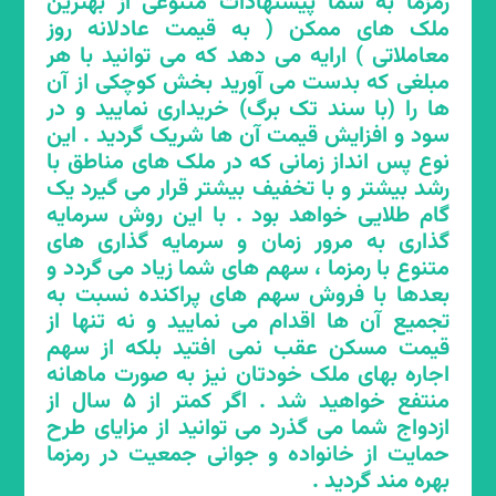
رمزما به شما پیشنهادات متنوعی از بهترین
ملک های ممکن ( به قیمت عادلانه روز
یی که کمتر از 5 سال از ازدواجشان
زوج ها
معاملاتی ) ارایه می دهد که می توانید با هر
میگذرد و خانه اولی هستند
مبلغی که بدست می آورید بخش کوچکی از آن
ها را (با سند تک برگ) خریداری نمایید و در
ی دارای 2 فرزند و 3 فرزند به بالا که
خانوارها
سود و افزایش قیمت آن ها شریک گردید . این
فرزند آخرشان کمتر از 5 سال دارد
نوع پس انداز زمانی که در ملک های مناطق با
رشد بیشتر و با تخفیف بیشتر قرار می گیرد یک
گام طلایی خواهد بود . با این روش سرمایه
گذاری به مرور زمان و سرمایه گذاری های
متنوع با رمزما ، سهم های شما زیاد می گردد و
بعدها با فروش سهم های پراکنده نسبت به
آسان شدن سرمایه گذاری
تجمیع آن ها اقدام می نمایید و نه تنها از
قیمت مسکن عقب نمی افتید بلکه از سهم
مطمئن و ایجاد روحیه تعاون
اجاره بهای ملک خودتان نیز به صورت ماهانه
منتفع خواهید شد . اگر کمتر از 5 سال از
ازدواج شما می گذرد می توانید از مزایای طرح
رمزما چطور بستر سرمایه گذاری مطمئن برای
حمایت از خانواده و جوانی جمعیت در رمزما
سرمایه گذاران ایجاد می نماید و چگونه روحیه
بهره مند گردید .