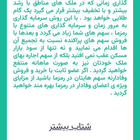
گذاری زمانی که در ملک های مناطق با رشد
بیشتر و با تخفیف بیشتر قرار می گیرد یک گام
طلایی خواهد بود . با این روش سرمایه گذاری
به مرور زمان و سرمایه گذاری های متنوع با
رمزما ، سهم های شما زیاد می گردد و بعدها با
حمایت از فروشندگان و کوتاه
فروش سهم های پراکنده نسبت به تجمیع آن
کردن دست دلالان سوداگر
ها اقدام می نمایید و نه تنها از سود بازار
مسکن عقب نمی افتید بلکه از سهم اجاره بهای
ملک خودتان نیز به صورت ماهانه منتفع
رمزما چطور از فروشندگان مجبور به فروش
خواهید گردید . اگر عضو ثابت با خرید و فروش
حمایت می نماید و دست دلالان سوداگر را
وفادارنه سهم هایتان در رمزما باشید از مزایای
کوتاه می نماید؟
ویژه ی اعضای وفادار در رمزما بهره مند خواهید
گردید .
رمزما دست دلالان سوداگر را بخصوص در زمان
رکود از بازار مسکن کوتاه می نماید. یک
فروشنده عادل تعداد محدودی خریدار متناظر
خواهد داشت که ممکن است در زمان رکود این
شتاب بیشتر
تعداد به صفر برسد. در این شرایط رکود که
تعداد نقدینگی های درشت کم شده است در