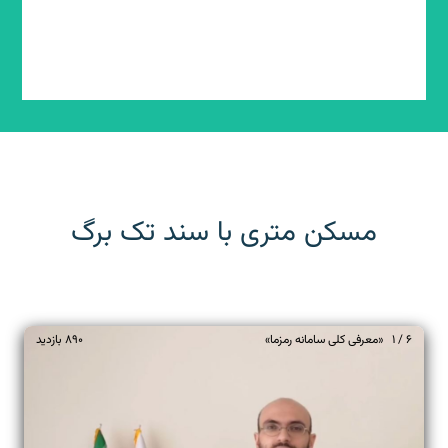
مسکن متری با سند تک برگ
6 / 1 «معرفی کلی سامانه رمزما»
890
بازدید