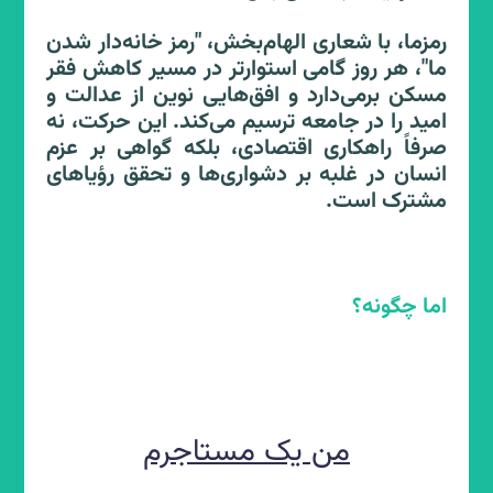
رمزما، با شعاری الهام‌بخش، "رمز خانه‌دار شدن
ما"، هر روز گامی استوارتر در مسیر کاهش فقر
جامعه
مسکن برمی‌دارد و افق‌هایی نوین از عدالت و
امید را در جامعه ترسیم می‌کند. این حرکت، نه
صرفاً راهکاری اقتصادی، بلکه گواهی بر عزم
انسان در غلبه بر دشواری‌ها و تحقق رؤیاهای
رمزما برای جامعه چه مزایایی دارد؟
مشترک است.
کنترل تورم مسکن – کاهش خانه های خالی و
کاهش اجاره بها – توزیع عادلانه ثروت –
حمایت از خانواده و جوانی جمعیت - آسان
اما چگونه؟
شدن سرمایه گذاری مطمئن و ایجاد روحیه
تعاون – حمایت از فروشندگان و کوتاه کردن
دست دلالان سوداگر
من یک مستاجرم