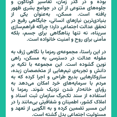
بوده و در گذر زمان، تفاسیر گوناگون و
جلوه‌های متنوعی از آن در جوامع بشری ظهور
رمزما چطور ملک و خانه ارزان پیدا می نماید؟
یافته است. مسکن، به‌عنوان یکی از
بنیادی‌ترین نیازهای انسانی، جایگاهی رفیع در
در سامانه رمزما هر ساعت لیست های بسیار
تحقق عدالت اجتماعی دارد؛ چراکه فراهم‌سازی
بزرگی از املاک فروشنده هایی که عموما به
سرپناه، نه تنها پناهگاهی برای جسم، بلکه
خاطر اجبار به فروش فوری و ناکامی در بازار به
مأمنی برای روح و امنیت خانواده است.
این سامانه مراجعه می نمایند، املاک پلتفرم
های آنلاین ، املاک مزایده ای و مشاوران املاک
در این راستا، مجموعه‌ی رمزما با نگاهی ژرف به
که عموما از مزیت همکاری با رمزما آگاه
مقوله عدالت در دسترسی به مسکن، راهی
هستند تشکیل می گردد. با گذر این لیست
نوین گشوده است. این مجموعه با تکیه بر
های بزرگ از سیستم های هوش مصنوعی
دانش و تجربه‌ی تیم‌هایی از متخصصان زبده،
منحصر به فرد رمزما و آنالیزهای انسانی، املاکی
سازوکارهایی بدیع طراحی و اجرا کرده که به
که قیمت خیلی مناسبی دارند گلچین می گردند
مردم با سرمایه‌های خرد امکان می‌دهد به
و بعد از دریافت استعلامات لازم و بستن
رؤیای خانه‌دار شدن نزدیک شوند. رمزما با
قرارداد تعهد فروش با فروشنده به صورت بلوک
استفاده از سند تک‌برگ سازمان ثبت اسناد و
های سهمی در سامانه رمزما قرار می گیرند.
املاک کشور، اطمینان و شفافیتی بی‌مانند را در
این مسیر تضمین کرده و به الگویی از تعهد و
مسئولیت اجتماعی بدل گشته است.