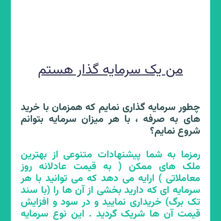
تعاون را میان مردم افزایش می دهد؟
رمزما بهای ملک را از خریداران نمی گیرد بلکه
خریداران مستقیم وجه معامله را به فروشنده
می پردازند. این تبادل مالی در دفترخانه اسناد
رسمی در قبال تنظیم سند رسمی و تک برگ و
من یک سرمایه گذار هستم
انتقال قطعی مالکیت صورت می پذیرد که
مطمئن ترین روش سرمایه گذاری در یک کشور
محسوب می گردد. همچنین شفافیت و
قطعیت و مورد اطمینان بودن بستر و ساز و کار
چطور سرمایه گذاری نمایم که همزمان با خرید
سامانه ی رمزما و مدیریت آن در تمام مراحل،
های به صرفه ، با هر میزان سرمایه بتوانم
معامله و بهره برداری مشترک شیرین و به دور
شروع نمایم؟
از هرگونه تنشی را برای شرکای هر ملک فراهم
می آورد. این فرآیند بر خلاف تجربیات عموم
رمزما به شما پیشنهادات متنوعی از بهترین
مردم از تعاونی های مرسوم که گاها پرتنش و
ملک های ممکن ( به قیمت عادلانه روز
بی ثمر هستند، منجر به خلق نگرشی متفاوت،
معاملاتی ) ارایه می دهد که می توانید با هر
سازنده و مثبت به همکاری و تعاون میان مردم
سرمایه ای که دارید بخشی از آن ها را (با سند
خواهد گردید.
تک برگ) خریداری نمایید و در سود و افزایش
قیمت آن ها شریک گردید . این نوع سرمایه