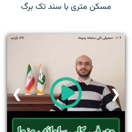
مسکن متری با سند تک برگ
6 / 1 «معرفی کلی سامانه رمزما»
891
بازدید
❯
❮