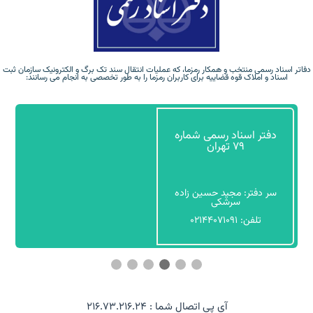
دفاتر اسناد رسمی منتخب و همکار رمزما، که عملیات انتقال سند تک برگ و الکترونیک سازمان ثبت
اسناد و املاک قوه قضاییه برای کاربران رمزما را به طور تخصصی به انجام می رسانند:
دفتر اسناد رسمی شماره
204 فردیس
سر دفتر: داود امجدی
تلفن: 02634029092
آی پی اتصال شما : 216.73.216.24