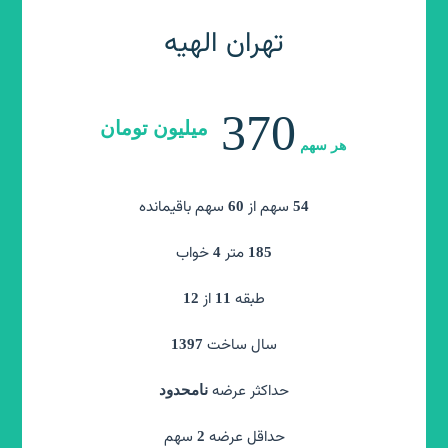
تهران الهیه
تهران منطقه 3
250
370
میلیون تومان
میلیون تومان
هر سهم
هر سهم
سهم از
سهم باقیمانده
سهم از
سهم باقیمانده
50
60
60
54
متر
متر
خواب
120
4
185
طبقه
از
طبقه
همکف
11
12
سال ساخت
سال ساخت
1397
1398
حداکثر عرضه
حداکثر عرضه
نامحدود
نامحدود
سهم
حداقل عرضه
سهم
حداقل عرضه
2
1