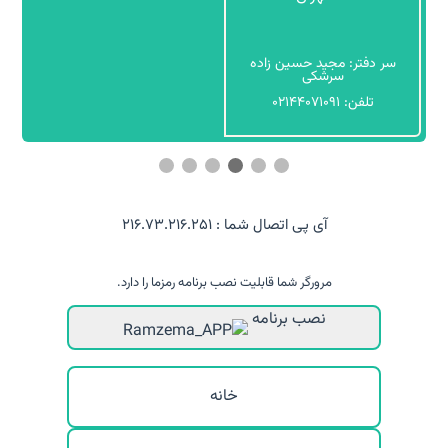
سر دفتر: داود امجدی
تلفن: 02634029092
آی پی اتصال شما : 216.73.216.251
مرورگر شما قابلیت نصب برنامه رمزما را دارد.
نصب برنامه
خانه