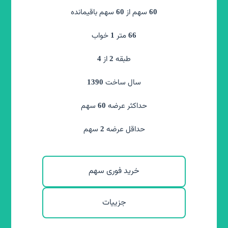
سهم از
سهم باقیمانده
سهم از
سهم باقیمانده
36
60
60
60
متر
متر
خواب
45
1
66
طبقه
از
طبقه
همکف
2
4
سال ساخت
سال ساخت
1390
1395
حداکثر عرضه
سهم
حداکثر عرضه
نامحدود
60
سهم
حداقل عرضه
سهم
حداقل عرضه
2
1
خرید فوری سهم
خرید فوری سهم
جزییات
جزییات