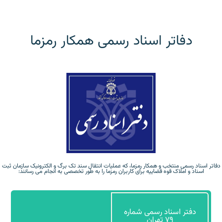
دفاتر اسناد رسمی همکار رمزما
دفاتر اسناد رسمی منتخب و همکار رمزما، که عملیات انتقال سند تک برگ و الکترونیک سازمان ثبت
اسناد و املاک قوه قضاییه برای کاربران رمزما را به طور تخصصی به انجام می رسانند:
دفتر اسناد رسمی شماره
204 فردیس