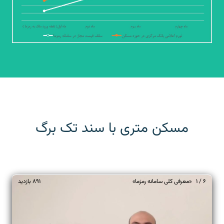
مسکن متری با سند تک برگ
6 / 1 «معرفی کلی سامانه رمزما»
891
بازدید