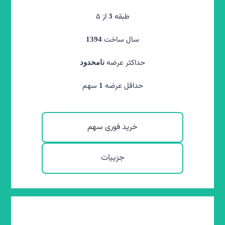
طبقه
همکف
طبقه
از
5
3
سال ساخت
1376
سال ساخت
1394
حداکثر عرضه
نامحدود
حداکثر عرضه
نامحدود
سهم
حداقل عرضه
2
حداقل عرضه
سهم
1
خرید فوری سهم
خرید فوری سهم
جزییات
جزییات