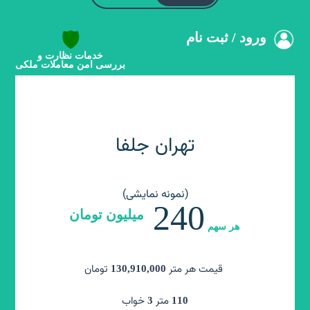
🛡️
ورود / ثبت نام
خدمات نظارت و
بررسی امن معاملات ملکی
تهران جلفا
تهران جنت آباد
(نمونه نمایشی)
201
میلیون تومان
240
میلیون تومان
هر سهم
هر سهم
سهم باقیمانده
سهم از
60
60
قیمت هر متر
تومان
130,910,000
متر
23+23
متر
خواب
3
110